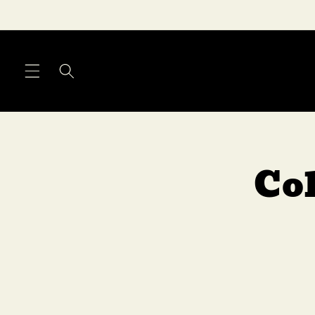
Meteen
naar de
content
Col
Ga direct n
productinfo