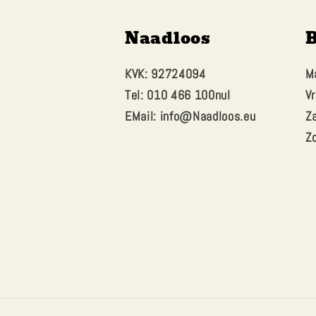
Naadloos
B
KVK: 92724094
M
Tel: 010 466 100nul
Vr
EMail: info@Naadloos.eu
Z
Z