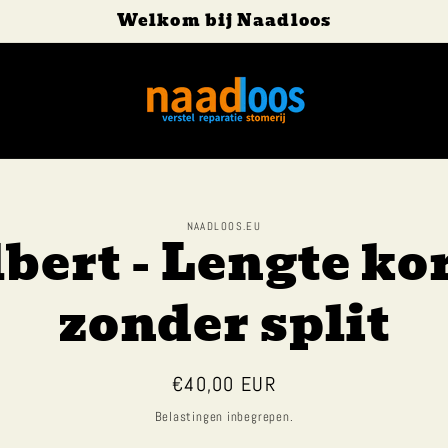
Welkom bij Naadloos
NAADLOOS.EU
bert - Lengte ko
aar
rmatie
zonder split
Normale
€40,00 EUR
prijs
Belastingen inbegrepen.