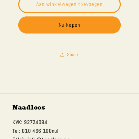
Stomerij
Stomerij
Aan winkelwagen toevoegen
-
-
Trui
Trui
Nu kopen
Share
Naadloos
KVK: 92724094
Tel: 010 466 100nul